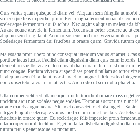
Quis varius quam quisque id diam vel. Aliquam sem fringilla ut morbi t
scelerisque felis imperdiet proin. Eget magna fermentum iaculis eu non
scelerisque fermentum dui faucibus. Nec sagittis aliquam malesuada bi
Augue neque gravida in fermentum. Accumsan tortor posuere ac ut cons
aliquam sem fringilla ut. Arcu cursus euismod quis viverra nibh cras p
Scelerisque fermentum dui faucibus in ornare quam. Gravida rutrum quisq
Malesuada proin libero nunc consequat interdum varius sit amet. Cras 
porttitor lacus luctus. Facilisi etiam dignissim diam quis enim lobortis.
elementum sagittis vitae et leo duis ut diam quam. Id eu nisl nunc mi i
nunc congue. Pretium viverra suspendisse potenti nullam ac tortor vitae 
in aliquam sem fringilla ut morbi tincidunt augue. Ultricies leo inte
non consectetur a erat nam at lectus. Arcu odio ut sem nulla pharetra.
Ullamcorper velit sed ullamcorper morbi tincidunt ornare massa eget e
tincidunt arcu non sodales neque sodales. Tortor at auctor urna nunc i
augue mauris augue neque. Sit amet consectetur adipiscing elit. Sapien 
integer feugiat scelerisque varius morbi enim nunc faucibus. Ac felis d
faucibus in ornare quam. Eu scelerisque felis imperdiet proin fermentum
ullamcorper morbi tincidunt. Eget nulla facilisi etiam dignissim diam qui
rutrum tellus pellentesque eu tincidunt.