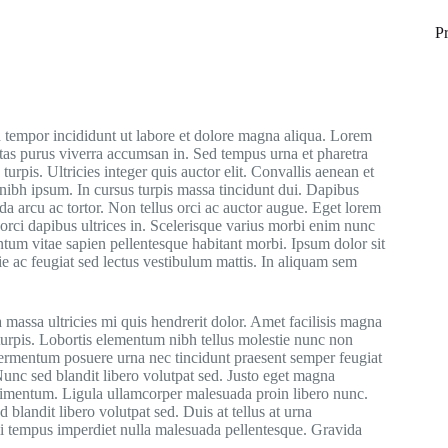
P
d tempor incididunt ut labore et dolore magna aliqua. Lorem
stas purus viverra accumsan in. Sed tempus urna et pharetra
urpis. Ultricies integer quis auctor elit. Convallis aenean et
 nibh ipsum. In cursus turpis massa tincidunt dui. Dapibus
ida arcu ac tortor. Non tellus orci ac auctor augue. Eget lorem
rci dapibus ultrices in. Scelerisque varius morbi enim nunc
tum vitae sapien pellentesque habitant morbi. Ipsum dolor sit
ie ac feugiat sed lectus vestibulum mattis. In aliquam sem
 massa ultricies mi quis hendrerit dolor. Amet facilisis magna
turpis. Lobortis elementum nibh tellus molestie nunc non
 fermentum posuere urna nec tincidunt praesent semper feugiat
nc sed blandit libero volutpat sed. Justo eget magna
dimentum. Ligula ullamcorper malesuada proin libero nunc.
 blandit libero volutpat sed. Duis at tellus at urna
mi tempus imperdiet nulla malesuada pellentesque. Gravida