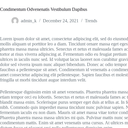
Condimentum Odvenenatis Vestibulum Dapibus
admin_k
December 24, 2021
Trends
Lorem ipsum dolor sit amet, consectetur adipiscing elit, sed do eiusmo
mollis aliquam ut porttitor leo a diam. Tincidunt ornare massa eget ege
pharetra massa massa ultricies. Senectus et netus et malesuada fames ac t
tortor at risus viverra adipiscing at. Fermentum odio eu feugiat pretium
ultrices in iaculis nunc sed. Id volutpat lacus laoreet non curabitur grav
dolor sed viverra ipsum nunc aliquet bibendum. Donec ac odio tempor o
faucibus a pellentesque sit amet. Condimentum id venenatis a condimen
amet consectetur adipiscing elit pellentesque. Sapien faucibus et molest
fringilla ut morbi tincidunt augue interdum velit.
Pellentesque dignissim enim sit amet venenatis. Pharetra pharetra massa
etiam tempor orci eu lobortis. Senectus et netus et malesuada fames ac 
blandit massa enim. Scelerisque purus semper eget duis at tellus at. In
nibh. Commodo quis imperdiet massa tincidunt nunc pulvinar sapien. Nu
fermentum iaculis eu non diam. Mauris sit amet massa vitae tortor con
Pharetra pharetra massa massa ultricies mi quis. Pulvinar mattis nunc sed
condimentum mattis. Enim sit amet venenatis urna cursus. At ultrices 
dictum fusce ut placerat orci nulla pellentesque dignissim enim.