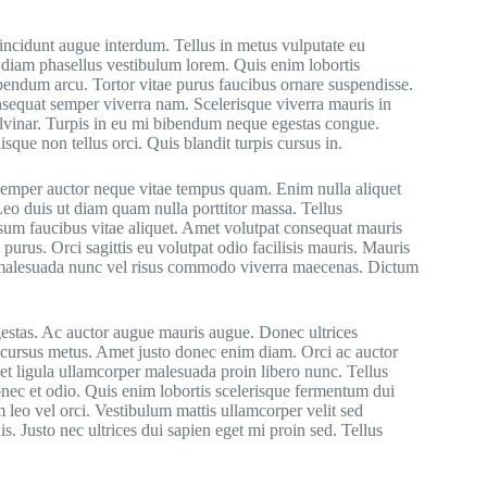
incidunt augue interdum. Tellus in metus vulputate eu
 diam phasellus vestibulum lorem. Quis enim lobortis
bendum arcu. Tortor vitae purus faucibus ornare suspendisse.
equat semper viverra nam. Scelerisque viverra mauris in
ulvinar. Turpis in eu mi bibendum neque egestas congue.
ue non tellus orci. Quis blandit turpis cursus in.
semper auctor neque vitae tempus quam. Enim nulla aliquet
 Leo duis ut diam quam nulla porttitor massa. Tellus
psum faucibus vitae aliquet. Amet volutpat consequat mauris
purus. Orci sagittis eu volutpat odio facilisis mauris. Mauris
ger malesuada nunc vel risus commodo viverra maecenas. Dictum
gestas. Ac auctor augue mauris augue. Donec ultrices
d cursus metus. Amet justo donec enim diam. Orci ac auctor
et ligula ullamcorper malesuada proin libero nunc. Tellus
onec et odio. Quis enim lobortis scelerisque fermentum dui
 leo vel orci. Vestibulum mattis ullamcorper velit sed
s. Justo nec ultrices dui sapien eget mi proin sed. Tellus