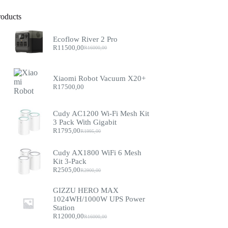
roducts
Ecoflow River 2 Pro
R
11500,00
R
16000,00
Original
Current
price
price
was:
is:
R16000,00.
R11500,00.
Xiaomi Robot Vacuum X20+
R
17500,00
Cudy AC1200 Wi-Fi Mesh Kit
3 Pack With Gigabit
R
1795,00
R
1995,00
Original
Current
price
price
was:
is:
Cudy AX1800 WiFi 6 Mesh
R1995,00.
R1795,00.
Kit 3-Pack
R
2505,00
R
2900,00
Original
Current
price
price
was:
is:
GIZZU HERO MAX
R2900,00.
R2505,00.
1024WH/1000W UPS Power
Station
R
12000,00
R
16000,00
Original
Current
price
price